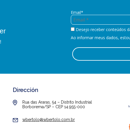
Email*
Desejo receber conteúdos d
er
Ao informar meus dados, estou 
!
Dirección
Rua das Araras, 54 – Distrito Industrial
Borborema/SP – CEP 14.955-000
wbertolo@wbertolo.com.br