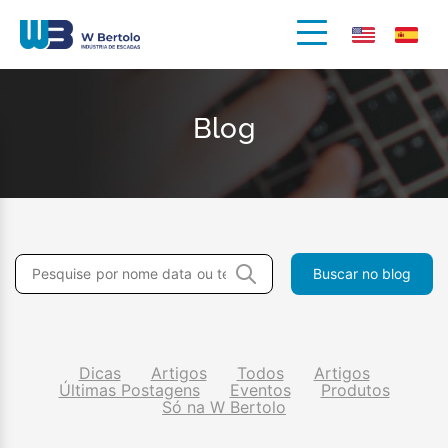
Blog
Dicas
Artigos
Todos
Artigos
Últimas Postagens
Eventos
Produtos
Só na W Bertolo