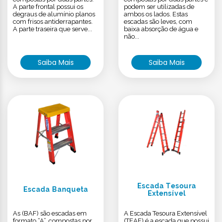
A parte frontal possui os
podem ser utilizadas de
degraus de alumínio planos
ambos os lados. Estas
com frisos antiderrapantes.
escadas são leves, com
A parte traseira que serve...
baixa absorção de água e
não...
Saiba Mais
Saiba Mais
Escada Tesoura
Escada Banqueta
Extensível
As (BAF) são escadas em
A Escada Tesoura Extensível
formato “A”, compostas por
(TEAF) é a escada que possui