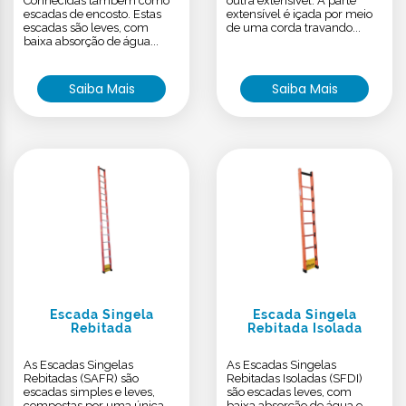
Conhecidas também como
outra extensível. A parte
escadas de encosto. Estas
extensível é içada por meio
escadas são leves, com
de uma corda travando...
baixa absorção de água...
Saiba Mais
Saiba Mais
Escada Singela
Escada Singela
Rebitada
Rebitada Isolada
As Escadas Singelas
As Escadas Singelas
Rebitadas (SAFR) são
Rebitadas Isoladas (SFDI)
escadas simples e leves,
são escadas leves, com
compostas por uma única
baixa absorção de água e