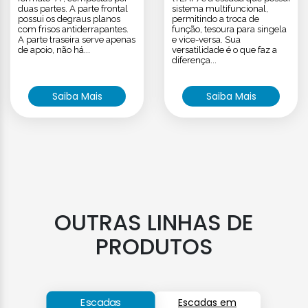
duas partes. A parte frontal
sistema multifuncional,
possui os degraus planos
permitindo a troca de
com frisos antiderrapantes.
função, tesoura para singela
A parte traseira serve apenas
e vice-versa. Sua
de apoio, não há...
versatilidade é o que faz a
diferença...
Saiba Mais
Saiba Mais
OUTRAS LINHAS DE
PRODUTOS
Escadas
Escadas em