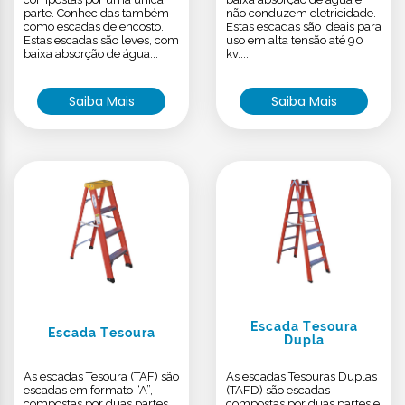
parte. Conhecidas também
não conduzem eletricidade.
como escadas de encosto.
Estas escadas são ideais para
Estas escadas são leves, com
uso em alta tensão até 90
baixa absorção de água...
kv....
Saiba Mais
Saiba Mais
Escada Tesoura
Escada Tesoura
Dupla
As escadas Tesoura (TAF) são
As escadas Tesouras Duplas
escadas em formato “A”,
(TAFD) são escadas
compostas por duas partes.
compostas por duas partes e