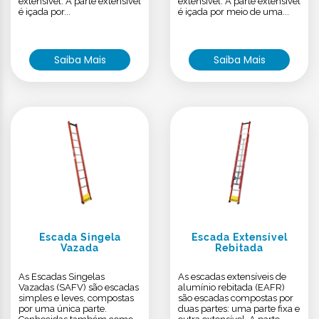
extensível. A parte extensível
extensível. A parte extensível
é içada por...
é içada por meio de uma...
Saiba Mais
Saiba Mais
Escada Singela
Escada Extensível
Vazada
Rebitada
As Escadas Singelas
As escadas extensíveis de
Vazadas (SAFV) são escadas
alumínio rebitada (EAFR)
simples e leves, compostas
são escadas compostas por
por uma única parte.
duas partes: uma parte fixa e