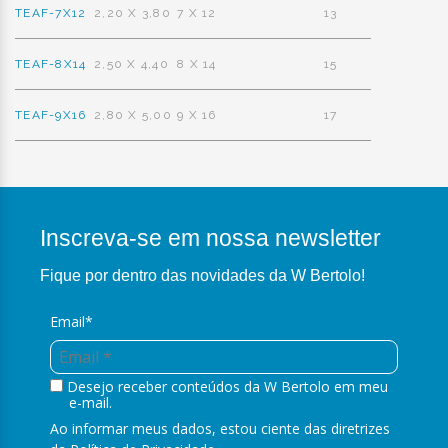
TEAF-7X12
2,20 X 3,80
7 X 12
13
TEAF-8X14
2,50 X 4,40
8 X 14
15
TEAF-9X16
2,80 X 5,00
9 X 16
17
Inscreva-se em nossa newsletter
Fique por dentro das novidades da W Bertolo!
Email*
Desejo receber conteúdos da W Bertolo em meu
e-mail.
Ao informar meus dados, estou ciente das diretrizes