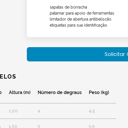
sapatas de borracha
patamar para apoio de ferramentas
limitador de abertura antibeliscão
etiquetas para sua identificação.
Solicita
ELOS
o
Altura (m)
Número de degraus
Peso (kg)
4
1,20
4
4,5
5
1,50
5
5,5