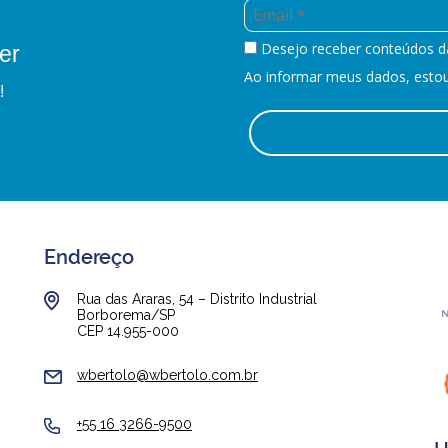
Desejo receber conteúdos d
er
Ao informar meus dados, estou 
!
Endereço
Rua das Araras, 54 – Distrito Industrial
Borborema/SP
CEP 14.955-000
wbertolo@wbertolo.com.br
+55 16 3266-9500