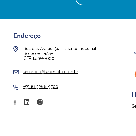
Endereço
Rua das Araras, 54 – Distrito Industrial
Borborema/SP
CEP 14.955-000
wbertolo@wbertolo.com.br
+55 16 3266-9500
H
Se