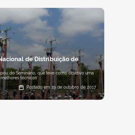
acional de Distribuição de
cipou do Seminário, que teve como objetivo uma
elhores técnicos ...
Postado em 19 de outubro de 2017