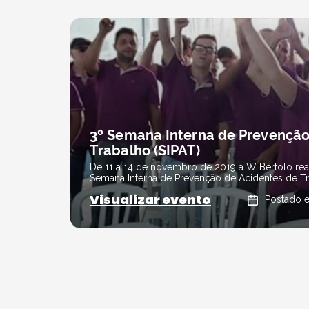
3º Semana Interna de Prevenção
Trabalho (SIPAT)
De 11 a 14 de novembro de 2019 a W Bertolo real
Semana Interna de Prevenção de Acidentes de Tra
Visualizar evento
Postado 