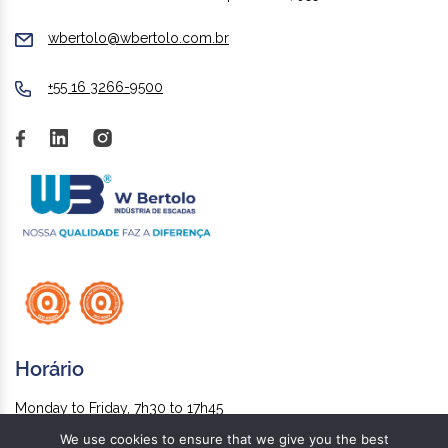
wbertolo@wbertolo.com.br
+55 16 3266-9500
Horário
Monday to Friday, 7h30 to 17h45
We use cookies to ensure that we give you the best