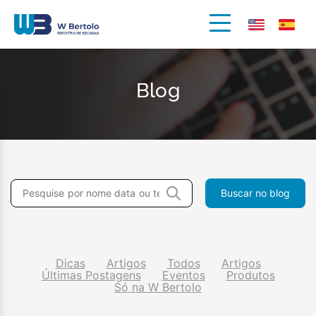
Blog
Dicas
Artigos
Todos
Artigos
Últimas Postagens
Eventos
Produtos
Só na W Bertolo